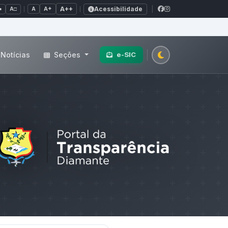
Acessibilidade
A+
A++
|
■
A□
A
Notícias
Seções
e-SIC