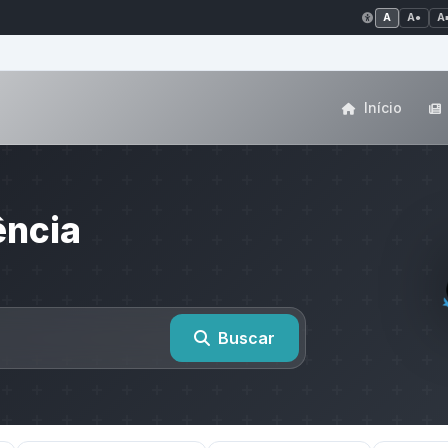
A
A●
A
Início
ência
Buscar